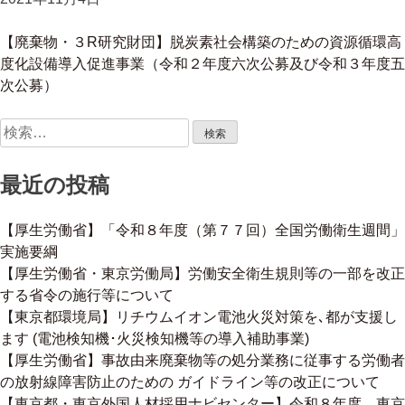
【廃棄物・３R研究財団】脱炭素社会構築のための資源循環高
度化設備導入促進事業（令和２年度六次公募及び令和３年度五
次公募）
検
索:
最近の投稿
【厚生労働省】「令和８年度（第７７回）全国労働衛生週間」
実施要綱
【厚生労働省・東京労働局】労働安全衛生規則等の一部を改正
する省令の施行等について
【東京都環境局】リチウムイオン電池火災対策を､都が支援し
ます (電池検知機･火災検知機等の導入補助事業)
【厚生労働省】事故由来廃棄物等の処分業務に従事する労働者
の放射線障害防止のための ガイドライン等の改正について
【東京都・東京外国人材採用ナビセンター】令和８年度 東京