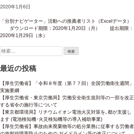
2020年1月6日
「分別ナビゲーター」活動への推薦者リスト（Excelデータ）
ダウンロード期限：2020年1月20日（月） 提出期限：
2020年1月29日（水）
検
索:
最近の投稿
【厚生労働省】「令和８年度（第７７回）全国労働衛生週間」
実施要綱
【厚生労働省・東京労働局】労働安全衛生規則等の一部を改正
する省令の施行等について
【東京都環境局】リチウムイオン電池火災対策を､都が支援し
ます (電池検知機･火災検知機等の導入補助事業)
【厚生労働省】事故由来廃棄物等の処分業務に従事する労働者
の放射線障害防止のための ガイドライン等の改正について