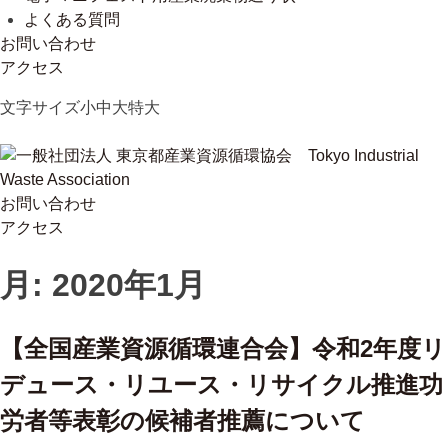
よくある質問
お問い合わせ
アクセス
Skip
文字サイズ
小
中
大
特大
to
content
お問い合わせ
一般社団法人 東京都産業資源循環協会
Tokyo Industrial Waste Association
アクセス
月:
2020年1月
【全国産業資源循環連合会】令和2年度リ
デュース・リユース・リサイクル推進功
労者等表彰の候補者推薦について