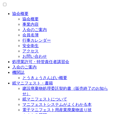
協会概要
協会概要
事業内容
入会のご案内
会員名簿
行事カレンダー
安全衛生
アクセス
お問い合わせ
処理業許可・特管責任者講習会
入会のご案内
機関誌
とうきょうさんぱい概要
紙マニフェスト・書籍
建設廃棄物処理委託契約書（販売終了のお知ら
せ）
紙マニフェストについて
マニフェストシステムがよくわかる本
電子マニフェスト用産業廃棄物送り状