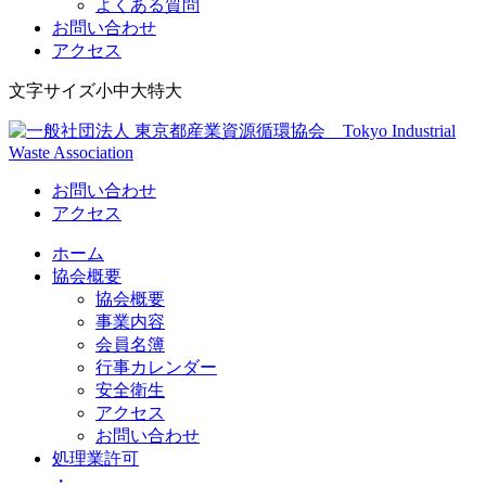
よくある質問
お問い合わせ
アクセス
Skip
文字サイズ
小
中
大
特大
to
content
Tokyo Industrial Waste Association
一般社団法人 東京都産業資源循環協会
お問い合わせ
アクセス
ホーム
協会概要
協会概要
事業内容
会員名簿
行事カレンダー
安全衛生
アクセス
お問い合わせ
処理業許可
・