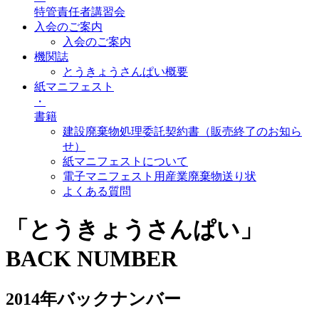
特管責任者講習会
入会のご案内
入会のご案内
機関誌
とうきょうさんぱい概要
紙マニフェスト
・
書籍
建設廃棄物処理委託契約書（販売終了のお知ら
せ）
紙マニフェストについて
電子マニフェスト用産業廃棄物送り状
よくある質問
「とうきょうさんぱい」
BACK NUMBER
2014年バックナンバー