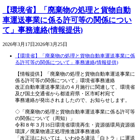
【環境省】「廃棄物の処理と貨物自動
車運送事業に係る許可等の関係につい
て」事務連絡(情報提供)
2026年3月17日
2026年3月25日
【環境省】「廃棄物の処理と貨物自動車運送事業に係
る許可等の関係について」事務連絡(情報提供)
【情報提供】「廃棄物の処理と貨物自動車運送事業に
係る許可等の関係について」環境省事務連絡
改正自動車運送事業法の４月施行に関連して、環境省
及び国土交通省から都道府県・区市町村宛て
事務連絡が発出されましたので、お知らせします。
◇「廃棄物の処理と貨物自動車運送事業に係る許可等
の関係について（周知）」
令和８年３月16日環境省環境再生・資源循環局資源循
環課／廃棄物適正処理推進課事務連絡
「改正法においては、いわゆる違法「白トラ」に運送