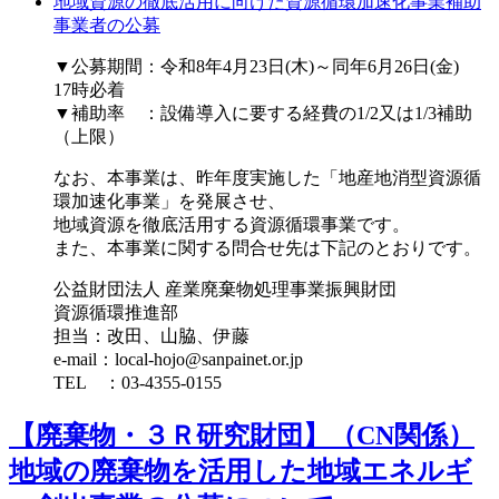
地域資源の徹底活用に向けた資源循環加速化事業補助
事業者の公募
▼公募期間：令和8年4月23日(木)～同年6月26日(金)
17時必着
▼補助率 ：設備導入に要する経費の1/2又は1/3補助
（上限）
なお、本事業は、昨年度実施した「地産地消型資源循
環加速化事業」を発展させ、
地域資源を徹底活用する資源循環事業です。
また、本事業に関する問合せ先は下記のとおりです。
公益財団法人 産業廃棄物処理事業振興財団
資源循環推進部
担当：改田、山脇、伊藤
e-mail：local-hojo@sanpainet.or.jp
TEL ：03-4355-0155
【廃棄物・３Ｒ研究財団】（CN関係）
地域の廃棄物を活用した地域エネルギ