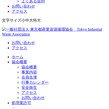
よくある質問
お問い合わせ
アクセス
Skip
文字サイズ
小
中
大
特大
to
content
Tokyo Industrial Waste Association
一般社団法人 東京都産業資源循環協会
お問い合わせ
アクセス
ホーム
協会概要
協会概要
事業内容
会員名簿
行事カレンダー
安全衛生
アクセス
お問い合わせ
処理業許可
・