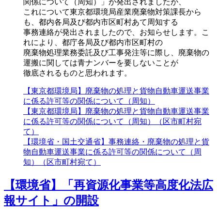
関係について（周知）」が発出されましたが、
これについて東京都環境局産業廃棄物対策課長から
も、都内各局及び都内市区町村あて周知する
事務連絡が発出されましたので、お知らせします。こ
れにより、都庁各局及び都内市区町村の
廃棄物処理業務委託及び工事発注等に際し、廃棄物の
運搬に関しては青ナンバーを要しないことが
徹底されるものと思われます。
【東京都環境局】廃棄物の処理と貨物自動車運送事業
に係る許可等の関係について（周知）
【東京都環境局】廃棄物の処理と貨物自動車運送事業
に係る許可等の関係について（周知）（区市町村宛
て）
【環境省・国土交通省】事務連絡・廃棄物の処理と貨
物自動車運送事業に係る許可等の関係について（周
知）（区市町村宛て）
【環境省】「再資源化事業等高度化法広
報サイト」の開設