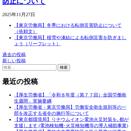
防止について
2025年11月27日
【東京労働局】冬季における転倒災害防止について
（依頼文）
【東京労働局】積雪や凍結による転倒災害を防ぎまし
ょう（リーフレット）
過去の投稿
投
新しい投稿
稿
検
索:
ナ
最近の投稿
ビ
ゲ
【厚生労働省】「令和８年度（第７７回）全国労働衛
生週間」実施要綱
ー
【厚生労働省・東京労働局】労働安全衛生規則等の一
シ
部を改正する省令の施行等について
【東京都環境局】リチウムイオン電池火災対策を､都が
ョ
支援します (電池検知機･火災検知機等の導入補助事業)