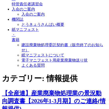
特管責任者講習会
入会のご案内
入会のご案内
機関誌
とうきょうさんぱい概要
紙マニフェスト
・
書籍
建設廃棄物処理委託契約書（販売終了のお知ら
せ）
紙マニフェストについて
電子マニフェスト用産業廃棄物送り状
よくある質問
カテゴリー:
情報提供
【全産連】産業廃棄物処理業の景況動
向調査書【2026年1-3月期】のご連絡(情
報提供)