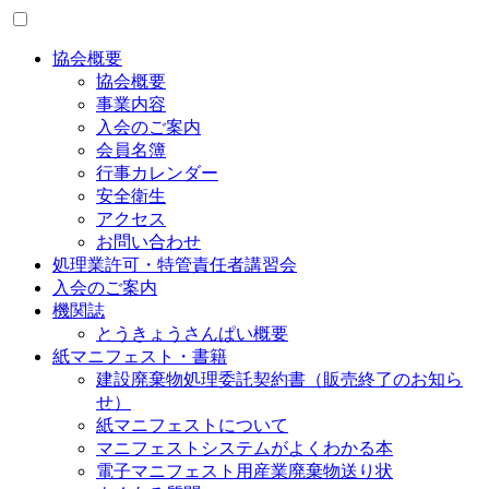
協会概要
協会概要
事業内容
入会のご案内
会員名簿
行事カレンダー
安全衛生
アクセス
お問い合わせ
処理業許可・特管責任者講習会
入会のご案内
機関誌
とうきょうさんぱい概要
紙マニフェスト・書籍
建設廃棄物処理委託契約書（販売終了のお知ら
せ）
紙マニフェストについて
マニフェストシステムがよくわかる本
電子マニフェスト用産業廃棄物送り状