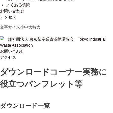
よくある質問
お問い合わせ
アクセス
Skip
文字サイズ
小
中
大
特大
to
content
お問い合わせ
一般社団法人 東京都産業資源循環協会
Tokyo Industrial Waste Association
アクセス
ダウンロードコーナー
実務に
役立つパンフレット等
ダウンロード一覧