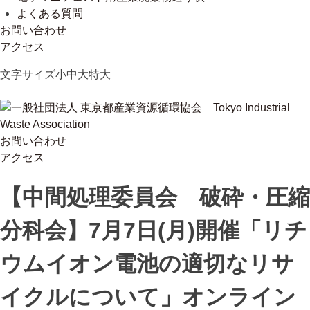
よくある質問
お問い合わせ
アクセス
Skip
文字サイズ
小
中
大
特大
to
content
お問い合わせ
一般社団法人 東京都産業資源循環協会
Tokyo Industrial Waste Association
アクセス
【中間処理委員会 破砕・圧縮
分科会】7月7日(月)開催「リチ
ウムイオン電池の適切なリサ
イクルについて」オンライン