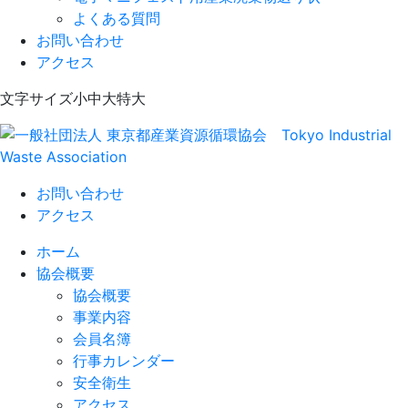
よくある質問
お問い合わせ
アクセス
Skip
文字サイズ
小
中
大
特大
to
content
一般社団法人 東京都産業資源循環協会
Tokyo Industrial Waste Association
お問い合わせ
アクセス
ホーム
協会概要
協会概要
事業内容
会員名簿
行事カレンダー
安全衛生
アクセス