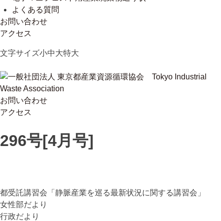
よくある質問
お問い合わせ
アクセス
Skip
文字サイズ
小
中
大
特大
to
content
お問い合わせ
一般社団法人 東京都産業資源循環協会
Tokyo Industrial Waste Association
アクセス
296号[4月号]
都受託講習会「静脈産業を巡る最新状況に関する講習会」
女性部だより
行政だより