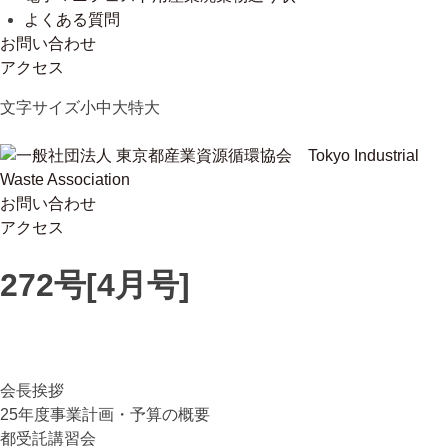
よくある質問
お問い合わせ
アクセス
Skip
文字サイズ
小
中
大
特大
to
content
お問い合わせ
一般社団法人 東京都産業資源循環協会
Tokyo Industrial Waste Association
アクセス
272号[4月号]
会長挨拶
25年度事業計画・予算の概要
都受託講習会