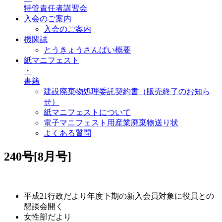
特管責任者講習会
入会のご案内
入会のご案内
機関誌
とうきょうさんぱい概要
紙マニフェスト
・
書籍
建設廃棄物処理委託契約書（販売終了のお知ら
せ）
紙マニフェストについて
電子マニフェスト用産業廃棄物送り状
よくある質問
240号[8月号]
平成21行政だより年度下期の新入会員対象に役員との
懇談会開く
女性部だより