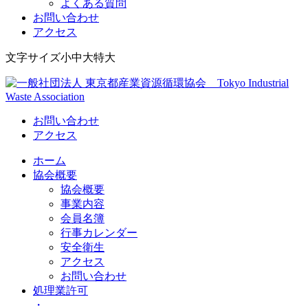
よくある質問
お問い合わせ
アクセス
Skip
文字サイズ
小
中
大
特大
to
content
Tokyo Industrial Waste Association
一般社団法人 東京都産業資源循環協会
お問い合わせ
アクセス
ホーム
協会概要
協会概要
事業内容
会員名簿
行事カレンダー
安全衛生
アクセス
お問い合わせ
処理業許可
・