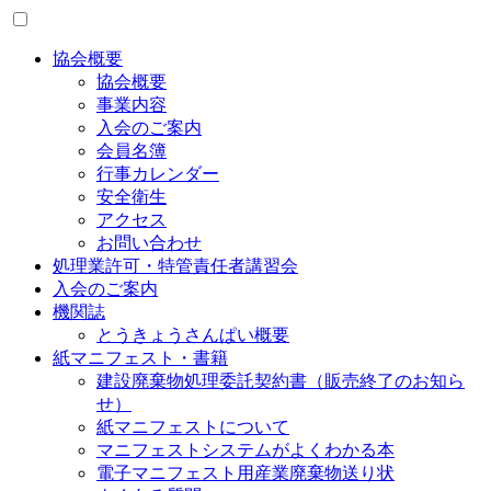
協会概要
協会概要
事業内容
入会のご案内
会員名簿
行事カレンダー
安全衛生
アクセス
お問い合わせ
処理業許可・特管責任者講習会
入会のご案内
機関誌
とうきょうさんぱい概要
紙マニフェスト・書籍
建設廃棄物処理委託契約書（販売終了のお知ら
せ）
紙マニフェストについて
マニフェストシステムがよくわかる本
電子マニフェスト用産業廃棄物送り状