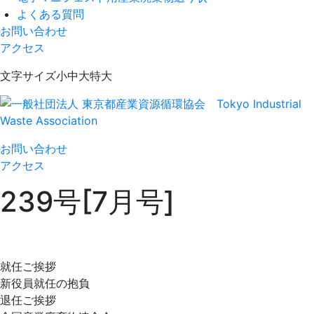
よくある質問
お問い合わせ
アクセス
Skip
文字サイズ
小
中
大
特大
to
content
一般社団法人 東京都産業資源循環協会
Tokyo Industrial Waste Association
お問い合わせ
アクセス
239号[7月号]
就任ご挨拶
新役員就任の抱負
退任ご挨拶