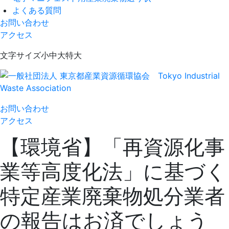
よくある質問
お問い合わせ
アクセス
Skip
文字サイズ
小
中
大
特大
to
content
一般社団法人 東京都産業資源循環協会
Tokyo Industrial Waste Association
お問い合わせ
アクセス
【環境省】「再資源化事
業等高度化法」に基づく
特定産業廃棄物処分業者
の報告はお済でしょう