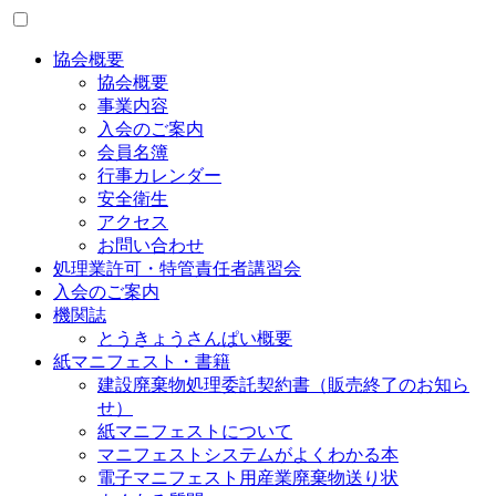
協会概要
協会概要
事業内容
入会のご案内
会員名簿
行事カレンダー
安全衛生
アクセス
お問い合わせ
処理業許可・特管責任者講習会
入会のご案内
機関誌
とうきょうさんぱい概要
紙マニフェスト・書籍
建設廃棄物処理委託契約書（販売終了のお知ら
せ）
紙マニフェストについて
マニフェストシステムがよくわかる本
電子マニフェスト用産業廃棄物送り状