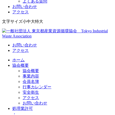
よくある質問
お問い合わせ
アクセス
Skip
文字サイズ
小
中
大
特大
to
content
Tokyo Industrial Waste Association
一般社団法人 東京都産業資源循環協会
お問い合わせ
アクセス
ホーム
協会概要
協会概要
事業内容
会員名簿
行事カレンダー
安全衛生
アクセス
お問い合わせ
処理業許可
・