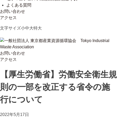
よくある質問
お問い合わせ
アクセス
Skip
文字サイズ
小
中
大
特大
to
content
お問い合わせ
一般社団法人 東京都産業資源循環協会
Tokyo Industrial Waste Association
アクセス
【厚生労働省】労働安全衛生規
則の一部を改正する省令の施
行について
2022年5月17日