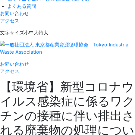
よくある質問
お問い合わせ
アクセス
Skip
文字サイズ
小
中
大
特大
to
content
一般社団法人 東京都産業資源循環協会
Tokyo Industrial Waste Association
お問い合わせ
アクセス
【環境省】新型コロナウ
イルス感染症に係るワク
チンの接種に伴い排出さ
れる廃棄物の処理につい