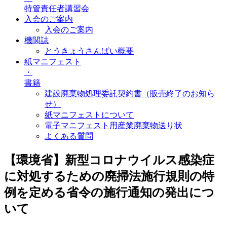
特管責任者講習会
入会のご案内
入会のご案内
機関誌
とうきょうさんぱい概要
紙マニフェスト
・
書籍
建設廃棄物処理委託契約書（販売終了のお知ら
せ）
紙マニフェストについて
電子マニフェスト用産業廃棄物送り状
よくある質問
【環境省】新型コロナウイルス感染症
に対処するための廃掃法施行規則の特
例を定める省令の施行通知の発出につ
いて