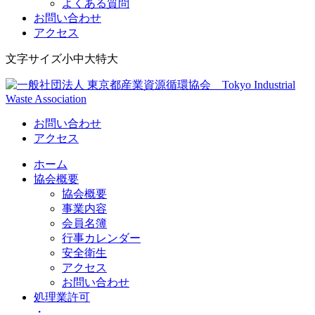
よくある質問
お問い合わせ
アクセス
Skip
文字サイズ
小
中
大
特大
to
content
Tokyo Industrial Waste Association
一般社団法人 東京都産業資源循環協会
お問い合わせ
アクセス
ホーム
協会概要
協会概要
事業内容
会員名簿
行事カレンダー
安全衛生
アクセス
お問い合わせ
処理業許可
・