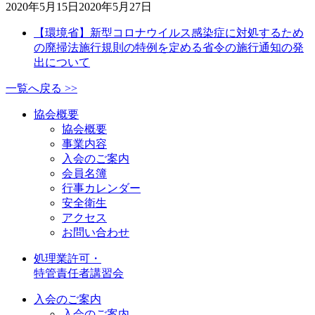
2020年5月15日
2020年5月27日
【環境省】新型コロナウイルス感染症に対処するため
の廃掃法施行規則の特例を定める省令の施行通知の発
出について
一覧へ戻る >>
協会概要
協会概要
事業内容
入会のご案内
会員名簿
行事カレンダー
安全衛生
アクセス
お問い合わせ
処理業許可・
特管責任者講習会
入会のご案内
入会のご案内