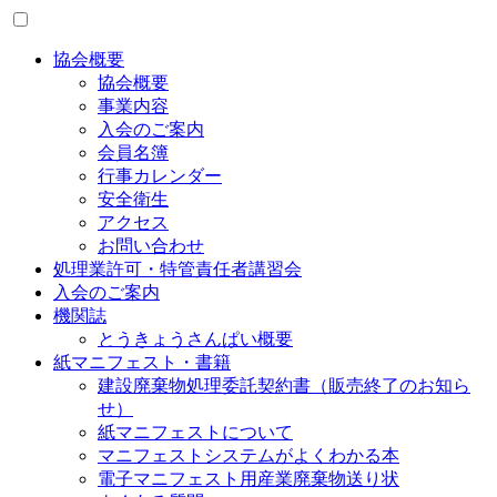
協会概要
協会概要
事業内容
入会のご案内
会員名簿
行事カレンダー
安全衛生
アクセス
お問い合わせ
処理業許可・特管責任者講習会
入会のご案内
機関誌
とうきょうさんぱい概要
紙マニフェスト・書籍
建設廃棄物処理委託契約書（販売終了のお知ら
せ）
紙マニフェストについて
マニフェストシステムがよくわかる本
電子マニフェスト用産業廃棄物送り状