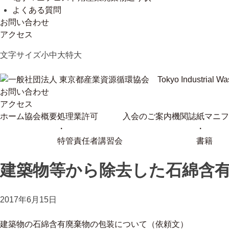
よくある質問
お問い合わせ
アクセス
Skip
文字サイズ
小
中
大
特大
to
content
お問い合わせ
一般社団法人 東京都産業資源循環協会
Tokyo Industrial Waste Association
アクセス
ホーム
協会概要
処理業許可
入会のご案内
機関誌
紙マニフ
・
・
特管責任者講習会
書籍
建築物等から除去した石綿含
2017年6月15日
建築物の石綿含有廃棄物の包装について（依頼文）